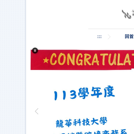
跳
到
主
要
內
容
:::
回首
區