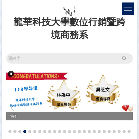
跳
到
主
龍華科技大學數位行銷暨跨
要
內
境商務系
容
區
搜尋
導師