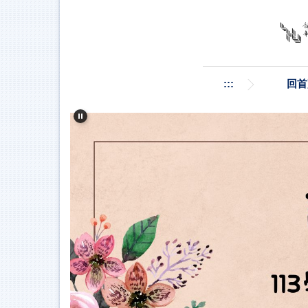
跳
到
主
要
內
容
:::
回首
區