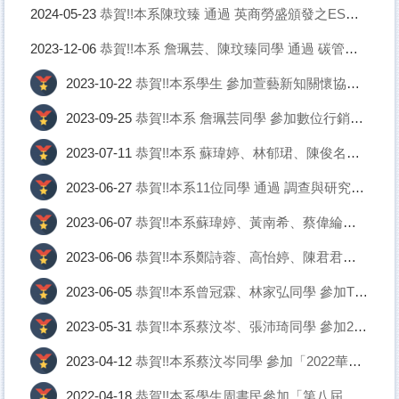
恭賀!!本系陳玟臻 通過 英商勞盛頒發之ESG永續報告書規劃師證照
2024-05-23
恭賀!!本系 詹珮芸、陳玟臻同學 通過 碳管理規劃師 證照！
2023-12-06
恭賀!!本系學生 參加萱藝新知關懷協會 【零廢棄 很時尚創意競賽】 榮獲佳作！
2023-10-22
恭賀!!本系 詹珮芸同學 參加數位行銷暨跨境商務系 系徽LOGO設計徵選競賽 榮獲佳作！
2023-09-25
恭賀!!本系 蘇瑋婷、林郁珺、陳俊名、曾莉淇、吳建勳同學 通過 永續發展碳管理規劃師 乙級證照！
2023-07-11
恭賀!!本系11位同學 通過 調查與研究方法分析師 乙級證照！
2023-06-27
恭賀!!本系蘇瑋婷、黃南希、蔡偉綸同學 通過 第十八屆國際貿易大會考！
2023-06-07
恭賀!!本系鄭詩蓉、高怡婷、陳君君同學 參加中華商務職能發展協會 微電影影片類-商品組 榮獲優等！
2023-06-06
恭賀!!本系曾冠霖、林家弘同學 參加TBSA第12屆全國大專創新企劃競賽 榮獲佳作！
2023-06-05
恭賀!!本系蔡汶岑、張沛琦同學 參加2023桃園市專業英文聽寫與詞彙能力大賽 榮獲冠軍！
2023-05-31
恭賀!!本系蔡汶岑同學 參加「2022華人資訊語文競技與創意設計大賞」 全國總決賽 榮獲季軍！
2023-04-12
恭賀!!本系學生周書民參加「第八屆北區大專院校滑板聯賽勇奪踢踏接力競賽」獲第一名佳績
2022-04-18