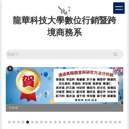
跳
到
主
龍華科技大學數位行銷暨跨
要
內
境商務系
容
區
搜尋
分析師