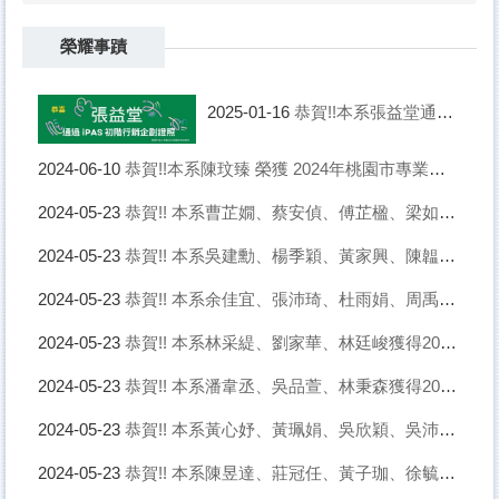
榮耀事蹟
恭賀!!本系張益堂通過iPAS初階行銷企劃證照
2025-01-16
恭賀!!本系陳玟臻 榮獲 2024年桃園市專業英文聽寫能力與詞彙能力大賽 第五屆桃園市英文菁英盃 專業英文詞彙組 生活與職場─職涯試探(綜合類) 冠軍
2024-06-10
恭賀!! 本系曹芷嫺、蔡安偵、傅芷楹、梁如純，榮獲第八屆全國大專院校B2B跨境電商競賽佳作
2024-05-23
恭賀!! 本系吳建勳、楊季穎、黃家興、陳韞荃、陳俊名獲得2024年TBSA全國大專創新企劃競賽佳作
2024-05-23
恭賀!! 本系余佳宜、張沛琦、杜雨娟、周禹丞、陳意樺獲得2024年TBSA全國大專創新企劃競賽佳作
2024-05-23
恭賀!! 本系林采緹、劉家華、林廷峻獲得2024年TBSA全國大專創新企劃競賽佳作
2024-05-23
恭賀!! 本系潘韋丞、吳品萱、林秉森獲得2024年TBSA全國大專創新企劃競賽佳作
2024-05-23
恭賀!! 本系黃心妤、黃珮娟、吳欣穎、吳沛霓、張維真獲得2024年TBSA全國大專創新企劃競賽佳作
2024-05-23
恭賀!! 本系陳昱達、莊冠任、黃子珈、徐毓君、蔡秉修獲得2024年TBSA全國大專創新企劃競賽佳作
2024-05-23