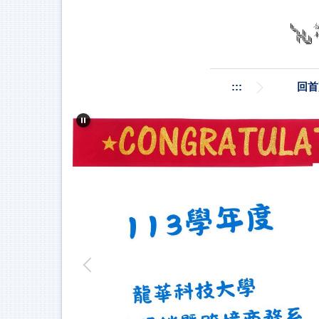
跳
到
主
要
內
容
:::
回首
區