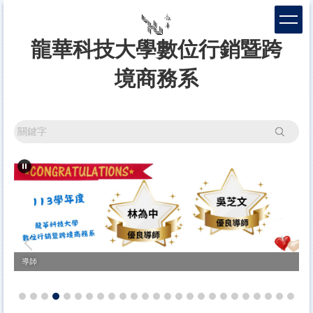
跳
到
主
龍華科技大學數位行銷暨跨
要
內
境商務系
容
區
搜尋
導師