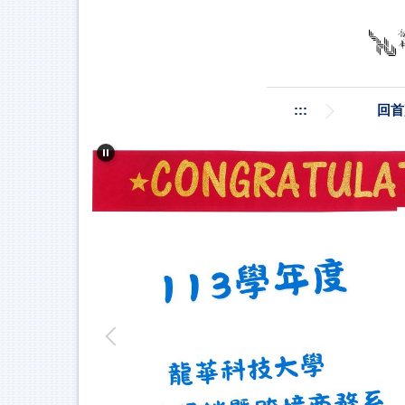
跳
到
主
要
內
容
:::
回首
區