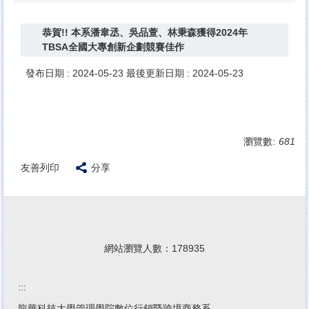
恭賀!! 本系潘韋丞、吳品萱、林秉森獲得2024年
TBSA全國大專創新企劃競賽佳作
發布日期 :
2024-05-23
最後更新日期 :
2024-05-23
瀏覽數:
681
友善列印
分享
網站瀏覽人數：
1
7
8
9
3
5
:::
龍華科技大學管理學院數位行銷暨跨境商務系