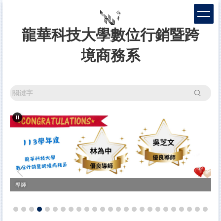
跳
到
主
龍華科技大學數位行銷暨跨
要
內
境商務系
容
區
搜尋
導師