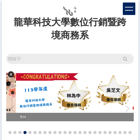
跳
到
主
龍華科技大學數位行銷暨跨
要
內
境商務系
容
區
搜尋
導師