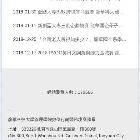
全國大專B2B 跨境電商競賽 龍華科大國企生獲星光獎第一名
2019-01-30
新創盃大專三創企劃競賽 龍華國企學子「電競魅力！人人著迷~」獲優等
2019-01-11
「台灣老人所得知多少？」龍華國企系學子大數據分析 獲國研院Win the PRIDE佳作
2018-12-25
2018 PVQC英日文詞彙與聽力區域賽 龍華國企系囊括冠亞軍
2018-12-17
網站瀏覽人數：
1
7
9
5
6
6
:::
龍華科技大學管理學院數位行銷暨跨境商務系
地址：333326桃園市龜山區萬壽路一段300號
(No.300,Sec.1,Wanshou Rd.,Guishan District,Taoyuan City,