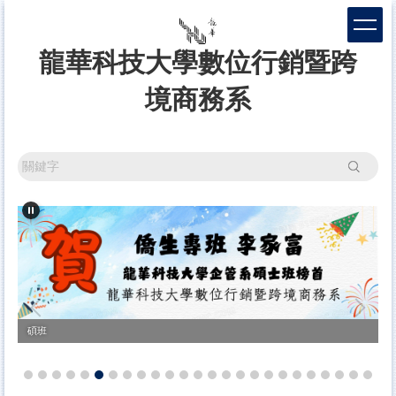
跳
到
主
龍華科技大學數位行銷暨跨
要
內
境商務系
容
區
搜尋
碩班