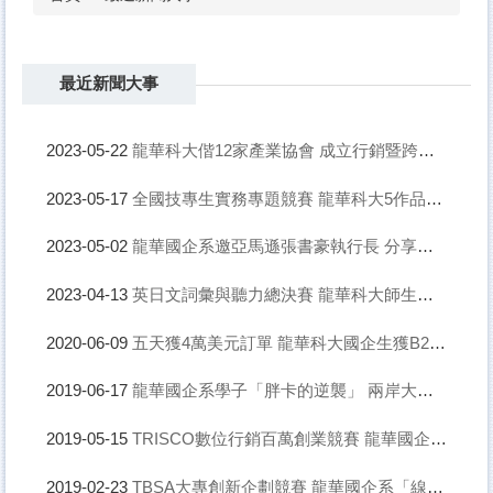
最近新聞大事
龍華科大偕12家產業協會 成立行銷暨跨境商務產學人才培育聯盟
2023-05-22
全國技專生實務專題競賽 龍華科大5作品入圍榮獲3大獎
2023-05-17
龍華國企系邀亞馬遜張書豪執行長 分享跨境電商實戰經驗
2023-05-02
英日文詞彙與聽力總決賽 龍華科大師生奪冠亞季金頭腦共7獎
2023-04-13
五天獲4萬美元訂單 龍華科大國企生獲B2B跨境電商首獎線上分享經驗
2020-06-09
龍華國企系學子「胖卡的逆襲」 兩岸大學生創業賽再獲一等獎
2019-06-17
TRISCO數位行銷百萬創業競賽 龍華國企系學子獲佳作
2019-05-15
TBSA大專創新企劃競賽 龍華國企系「線上遊戲家教」獲佳作
2019-02-23