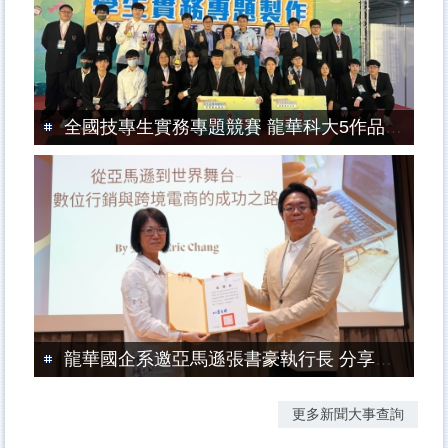
全國技專生實務專題競賽 龍華科大5作品入圍榮獲3大獎
龍華國企系邀亞馬遜張書豪執行長 分享跨境電商實戰經驗
更多新聞大事查詢