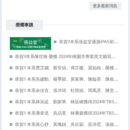
更多最新消息
榮耀事蹟
恭賀!!本系張益堂通過iPAS初階行銷企劃證照
恭賀!!本系陳玟臻 榮獲 2024年桃園市專業英文聽寫能力與詞彙能力大賽 第五屆桃園市英文菁英盃 專業英文詞彙組 生活與職場─職涯試探(綜合類) 冠軍
恭賀!! 本系曹芷嫺、蔡安偵、傅芷楹、梁如純，榮獲第八屆全國大專院校B2B跨境電商競賽佳作
恭賀!! 本系吳建勳、楊季穎、黃家興、陳韞荃、陳俊名獲得2024年TBSA全國大專創新企劃競賽佳作
恭賀!! 本系余佳宜、張沛琦、杜雨娟、周禹丞、陳意樺獲得2024年TBSA全國大專創新企劃競賽佳作
恭賀!! 本系林采緹、劉家華、林廷峻獲得2024年TBSA全國大專創新企劃競賽佳作
恭賀!! 本系潘韋丞、吳品萱、林秉森獲得2024年TBSA全國大專創新企劃競賽佳作
恭賀!! 本系黃心妤、黃珮娟、吳欣穎、吳沛霓、張維真獲得2024年TBSA全國大專創新企劃競賽佳作