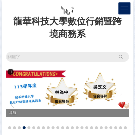
跳
到
主
龍華科技大學數位行銷暨跨
要
內
境商務系
容
區
搜尋
導師