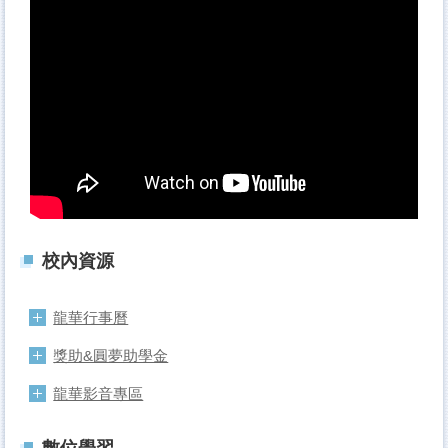
校內資源
龍華行事曆
獎助&圓夢助學金
龍華影音專區